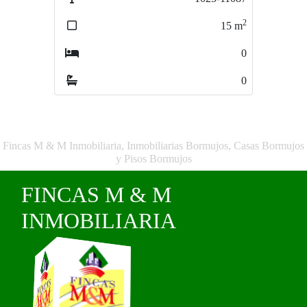
2
2
15
m
69
m
0
1
0
0
Fincas M & M Inmobiliaria, Inmobiliarias Bormujos, Casas Bormujos
y Pisos Bormujos
FINCAS M & M
INMOBILIARIA