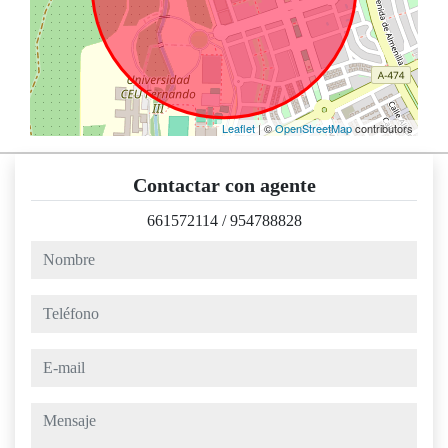
Leaflet
| ©
OpenStreetMap
contributors
Contactar con agente
661572114
/
954788828
nombre
teléfono
e-mail
mensaje