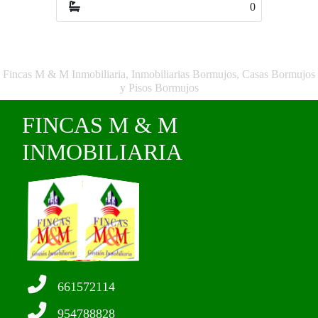
0
Fincas M & M Inmobiliaria, Inmobiliarias Bormujos, Casas Bormujos
y Pisos Bormujos
FINCAS M & M
INMOBILIARIA
661572114
954788828