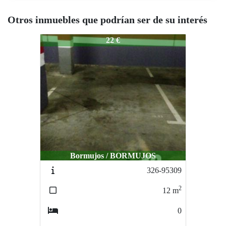
Otros inmuebles que podrían ser de su interés
1436-25003
22 €
Bormujos / BORMUJOS
326-95309
2
12
m
0