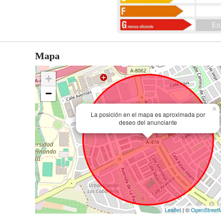
En
Mapa
+
−
×
La posición en el mapa es aproximada por
deseo del anunciante
Leaflet
| ©
OpenStreet