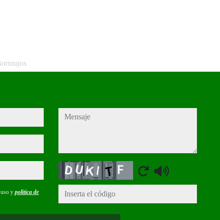
Bormujos
mensaje
Captcha
e uso y
política de