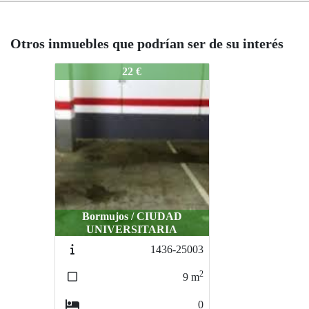
Otros inmuebles que podrían ser de su interés
326-95309
22 €
Bormujos / CIUDAD
UNIVERSITARIA
1436-25003
2
9
m
0