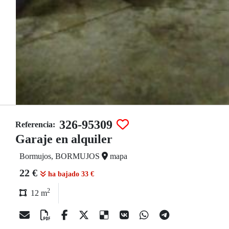
326-95309
Referencia:
Garaje en alquiler
Bormujos, BORMUJOS
mapa
22 €
ha bajado 33 €
2
12 m