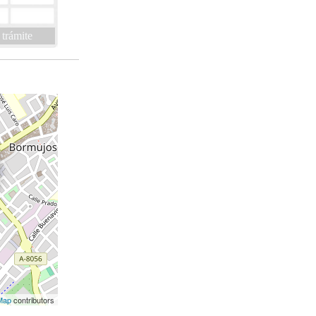
 trámite
Map
contributors