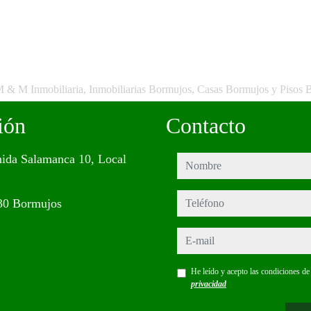
M & M Inmobiliaria, Inmobiliarias Bormujos, Casas Bormujos y Pisos 
ión
Contacto
ida Salamanca 10, Local
nombre
teléfono
30 Bormujos
e-mail
He leído y acepto las condiciones d
privacidad