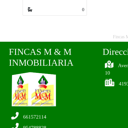
0
Fincas 
FINCAS M & M
Direcc
INMOBILIARIA
Aven
10
419
661572114
954788828