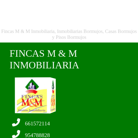
Fincas M & M Inmobiliaria, Inmobiliarias Bormujos, Casas Bormujos
y Pisos Bormujos
FINCAS M & M
INMOBILIARIA
661572114
954788828