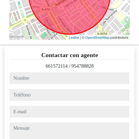
Leaflet
| ©
OpenStreetMap
contributors
Contactar con agente
661572114
/
954788828
nombre
teléfono
e-mail
mensaje