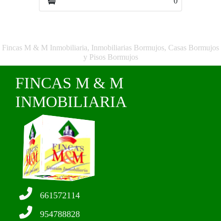
0
Fincas M & M Inmobiliaria, Inmobiliarias Bormujos, Casas Bormujos
y Pisos Bormujos
FINCAS M & M
INMOBILIARIA
661572114
954788828