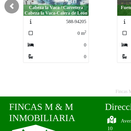
Fuentes de León / Fuentes de
Seg
Previous
León
1025-11087
2
15
m
0
0
Fincas 
FINCAS M & M
Direcc
INMOBILIARIA
Aven
10