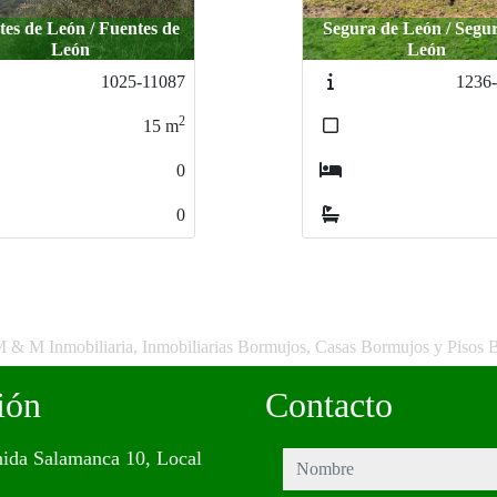
ura de León / Segura de
León
Cabeza la Vaca / Cabeza 
1236-99997
1232-
2
69
m
1
0
M & M Inmobiliaria, Inmobiliarias Bormujos, Casas Bormujos y Pisos 
ión
Contacto
ida Salamanca 10, Local
nombre