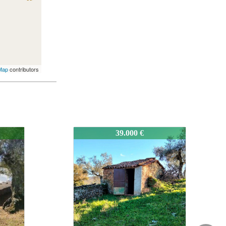
Map
contributors
1450-Segura001
40.000 €