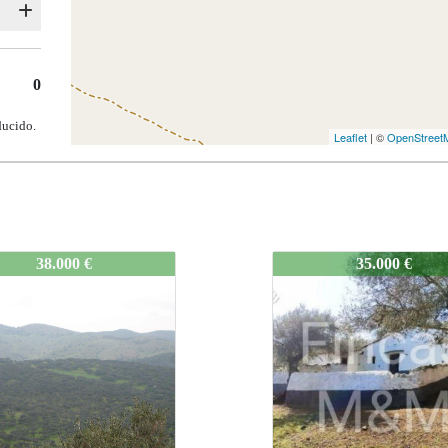
0
ducido.
Leaflet
| ©
OpenStreet
-Segura001
1450-Segura001
35.000 €
39.000 €