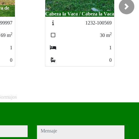
Next
la Vaca
Cabeza la Vaca / Cabeza la Vaca
100569
1231-94702
2
2
30
m
4
m
1
0
0
0
Bormujos
mensaje