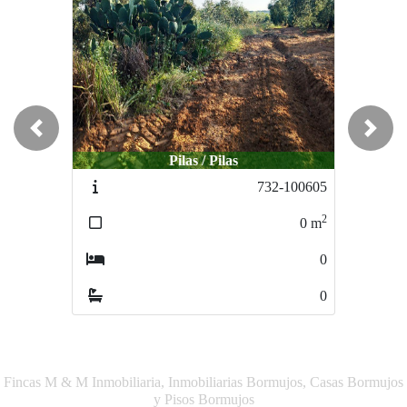
Previous
Next
Pilas / Pilas
Pilas / Pilas
732-100605
731-100604
2
2
0
m
0
m
0
0
0
0
Fincas M & M Inmobiliaria, Inmobiliarias Bormujos, Casas Bormujos
y Pisos Bormujos