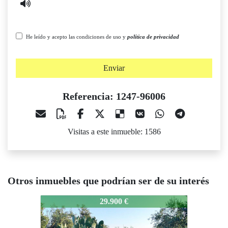
He leído y acepto las condiciones de uso y
política de privacidad
Enviar
Referencia: 1247-96006
Visitas a este inmueble: 1586
Otros inmuebles que podrían ser de su interés
1247-96006
1247-96006
29.900 €
35.000 €