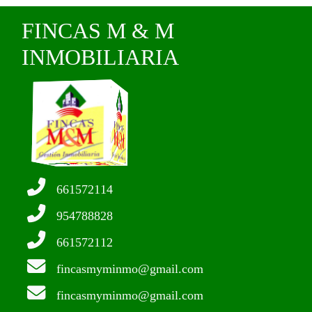
FINCAS M & M
INMOBILIARIA
661572114
954788828
661572112
fincasmyminmo@gmail.com
fincasmyminmo@gmail.com