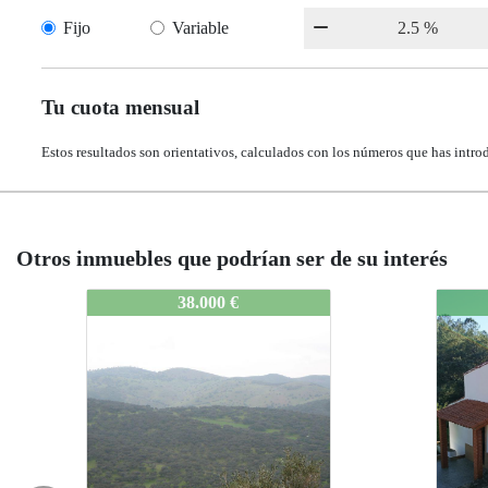
Fijo
Variable
Tu cuota mensual
Estos resultados son orientativos, calculados con los números que has intro
Otros inmuebles que podrían ser de su interés
1235-99998
1235-99998
1235-
1235
84.999 €
84.999 €