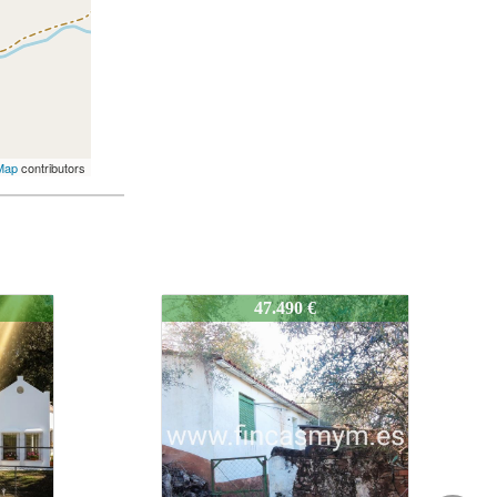
Map
contributors
1235-99998
38.000 €