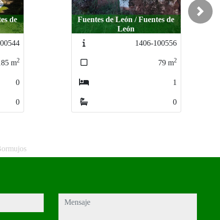
Next
es de
tes de
Fuentes de León / Fuentes de
León
00556
100556
1025-11087
2
2
2
79
79
m
m
15
m
1
1
0
0
0
0
Bormujos
mensaje