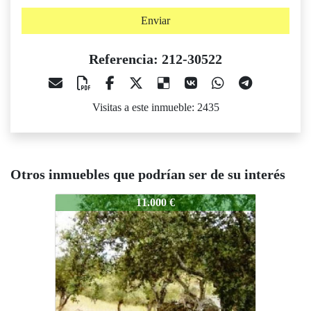
Enviar
Referencia: 212-30522
Visitas a este inmueble: 2435
Otros inmuebles que podrían ser de su interés
212-30522
212-30522
2
11.000 €
11.000 €