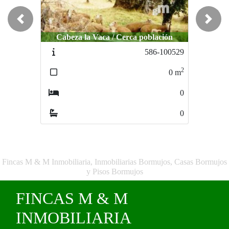
Previous
Next
Cabeza la Vaca / Cerca población
Cabeza la Vaca / Sierra Tentudia
586-100529
363-99500
2
2
0
m
6564
m
0
0
0
0
Fincas M & M Inmobiliaria, Inmobiliarias Bormujos, Casas Bormujos
y Pisos Bormujos
FINCAS M & M
INMOBILIARIA