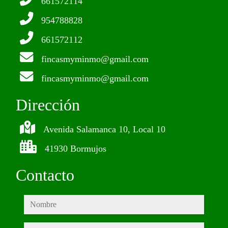
661572114
954788828
661572112
fincasmyminmo@gmail.com
fincasmyminmo@gmail.com
Dirección
Avenida Salamanca 10, Local 10
41930 Bormujos
Contacto
nombre