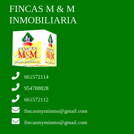
FINCAS M & M
INMOBILIARIA
661572114
954788828
661572112
fincasmyminmo@gmail.com
fincasmyminmo@gmail.com