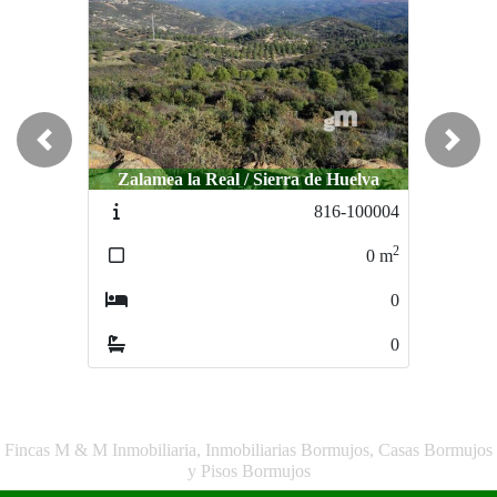
Previous
Next
Zalamea la Real / Sierra de Huelva
816-100004
2
0
m
0
0
Fincas M & M Inmobiliaria, Inmobiliarias Bormujos, Casas Bormujos
y Pisos Bormujos