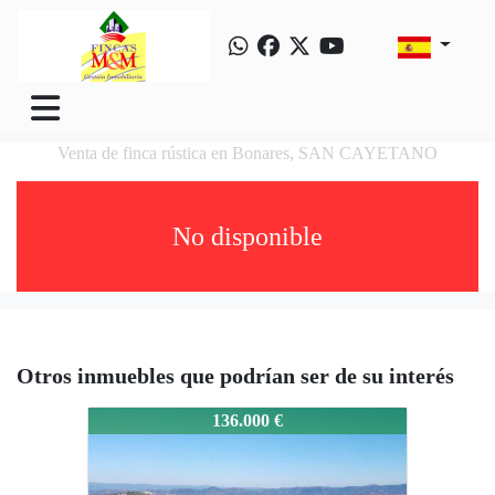
Venta de finca rústica en Bonares, SAN CAYETANO
No disponible
Otros inmuebles que podrían ser de su interés
1458-27525
136.000 €