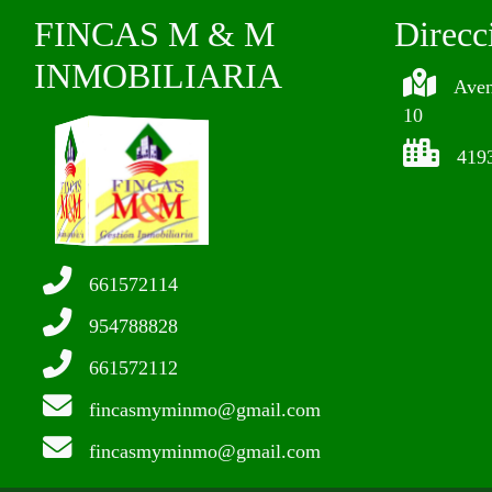
FINCAS M & M
Direcc
INMOBILIARIA
Aven
10
419
661572114
954788828
661572112
fincasmyminmo@gmail.com
fincasmyminmo@gmail.com