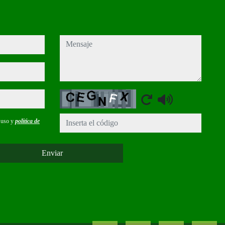
mensaje
Captcha
e uso y
política de
Enviar