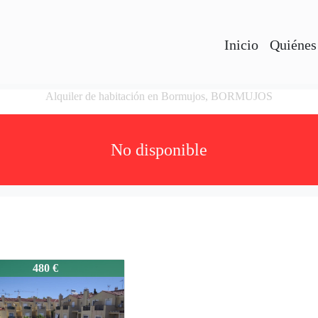
Inicio
Quiénes
Alquiler de habitación en Bormujos, BORMUJOS
No disponible
25010
480 €