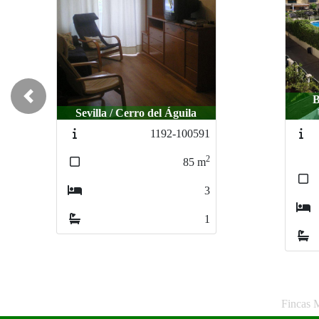
B
Previous
Sevilla / Cerro del Águila
1192-100591
2
85
m
3
1
Fincas 