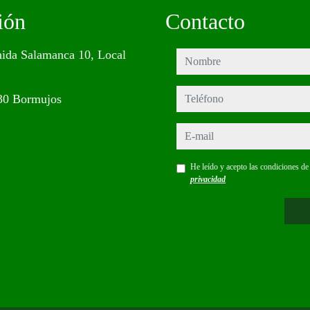
ión
Contacto
ida Salamanca 10, Local
nombre
teléfono
30 Bormujos
e-mail
He leído y acepto las condiciones d
privacidad