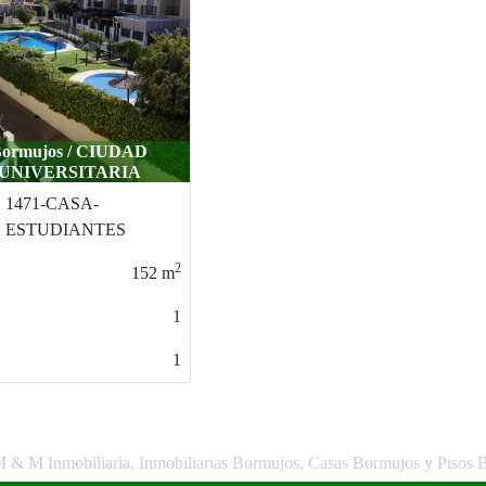
ormujos / CIUDAD
UNIVERSITARIA
1471-CASA-
ESTUDIANTES
2
152
m
1
1
M & M Inmobiliaria, Inmobiliarias Bormujos, Casas Bormujos y Pisos 